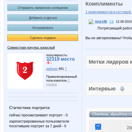
Комплименты
Отправить приватное сообщение
1 комплиментов в гостевой 
Добавить в друзья
murzilk
12.08.2010
Игнорировать
Потрясающий работ
Сделать подарок
Вы не авторизованы! Чтоб
Совместная покупка: взрослый
популярность:
32319 место
Метки лидеров
-5 ↓
рейтинг
681
?
Привилегированный
пользователь
2
уровня
Интервью
Статистика портрета:
Chertova_dyuzhina с
сейчас просматривают портрет - 0
зарегистрированные пользователи
посетившие портрет за 7 дней - 0
Уч